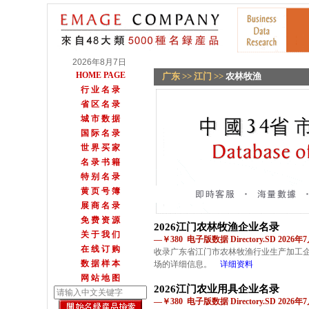
2026年8月7日
HOME PAGE
广东
>>
江门
>>
农林牧渔
行 业 名 录
省 区 名 录
城 市 数 据
国 际 名 录
世 界 买 家
名 录 书 籍
特 别 名 录
黄 页 号 簿
展 商 名 录
免 费 资 源
2026江门农林牧渔企业名录
关 于 我 们
—￥380 电子版数据 Directory.SD 2026
在 线 订 购
收录广东省江门市农林牧渔行业生产加工企
数 据 样 本
场的详细信息。
详细资料
网 站 地 图
2026江门农业用具企业名录
—￥380 电子版数据 Directory.SD 2026