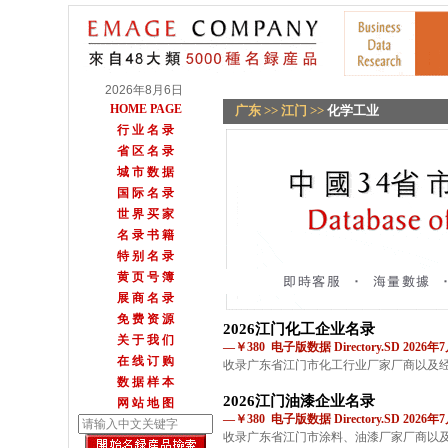
2026年8月6日
HOME PAGE
广东
>>
江门
>>
化学工业
行 业 名 录
省 区 名 录
城 市 数 据
国 际 名 录
世 界 买 家
名 录 书 籍
特 别 名 录
黄 页 号 簿
展 商 名 录
免 费 资 源
2026江门化工企业名录
关 于 我 们
—￥380 电子版数据 Directory.SD 2026
在 线 订 购
收录广东省江门市化工行业厂家厂商以及
数 据 样 本
2026江门油漆企业名录
网 站 地 图
—￥380 电子版数据 Directory.SD 2026
收录广东省江门市涂料、油漆厂家厂商以