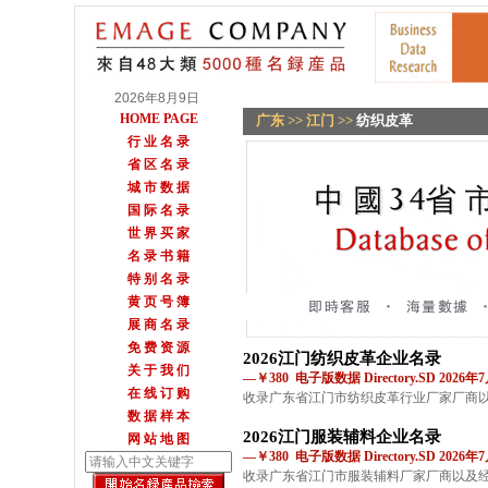
2026年8月9日
HOME PAGE
广东
>>
江门
>>
纺织皮革
行 业 名 录
省 区 名 录
城 市 数 据
国 际 名 录
世 界 买 家
名 录 书 籍
特 别 名 录
黄 页 号 簿
展 商 名 录
免 费 资 源
2026江门纺织皮革企业名录
关 于 我 们
—￥380 电子版数据 Directory.SD 2026
在 线 订 购
收录广东省江门市纺织皮革行业厂家厂商
数 据 样 本
2026江门服装辅料企业名录
网 站 地 图
—￥380 电子版数据 Directory.SD 2026
收录广东省江门市服装辅料厂家厂商以及