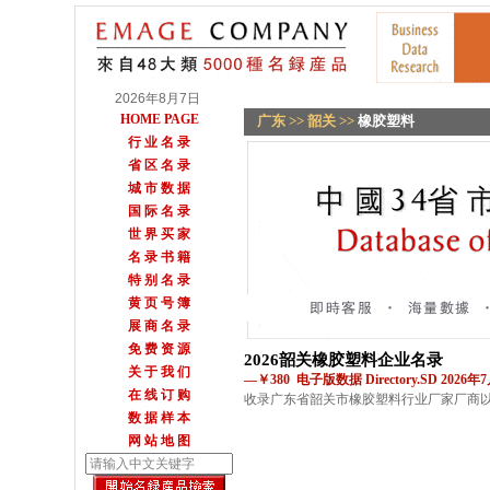
2026年8月7日
HOME PAGE
广东
>>
韶关
>>
橡胶塑料
行 业 名 录
省 区 名 录
城 市 数 据
国 际 名 录
世 界 买 家
名 录 书 籍
特 别 名 录
黄 页 号 簿
展 商 名 录
免 费 资 源
2026韶关橡胶塑料企业名录
关 于 我 们
—￥380 电子版数据 Directory.SD 2026
在 线 订 购
收录广东省韶关市橡胶塑料行业厂家厂商
数 据 样 本
网 站 地 图