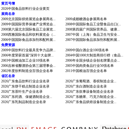
黄页号簿
2026中国食品饮料行业企业黄页
展商名录
2009北京国际烘焙展览会参展商名...
2009成都糖酒会参展商名单
2009中国国际营养保健产业博览会...
2008中国国际食品工业暨食品出口(...
2008第六届北京国际食品工业展览...
2008第四届广州国际营养品、健康...
2008西雅国际食品和饮料展览会（...
2007中国（上海）食品卫生与安全...
2006中国国际食品添加剂和配料展...
2007中国国际食品添加剂和配料展...
免费资源
2009中国饮料行业最具竞争力品牌...
2009中国白酒企业100强名单
2006年度荣获首届“深圳十大金牌...
2004中国1000大制造商排行榜（食品...
2003中国粮油加工企业10强名单
2006年全国乡镇企业创名牌重点企...
2006吉林省酿酒协会第三届理事会...
2005中国肉类食品行业50强名单
2002年度饮料制造业百强企业名单
2011中国粮油百强企业名单
省区名录
2026广东食品饮料行业企业名录
2026广东葡萄酒、香槟制造企业...
2026广东饼干糕点制造企业名录
2026广东白酒制造企业名录
2026广东茶叶生产企业名录
2026广东炊事设备制造企业名录
2026广东药酒、保健酒制造企业...
2026广东糖果、巧克力制造企业...
2026广东乳制品制造企业名录
2026广东食品烘焙设备制造企业...