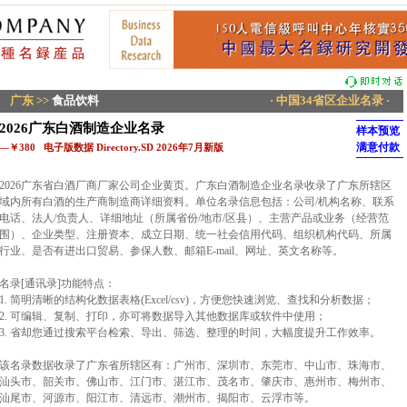
广东
>>
食品饮料
· 中国34省区企业名录 ·
2026广东白酒制造企业名录
样本预览
满意付款
—￥380 电子版数据 Directory.SD 2026年7月新版
2026广东省白酒厂商厂家公司企业黄页。广东白酒制造企业名录收录了广东所辖区
域内所有白酒的生产商制造商详细资料。单位名录信息包括：公司/机构名称、联系
电话、法人/负责人、详细地址（所属省份/地市/区县）、主营产品或业务（经营范
围）、企业类型、注册资本、成立日期、统一社会信用代码、组织机构代码、所属
行业、是否有进出口贸易、参保人数、邮箱E-mail、网址、英文名称等。
名录[通讯录]功能特点：
1. 简明清晰的结构化数据表格(Excel/csv)，方便您快速浏览、查找和分析数据；
2. 可编辑、复制、打印，亦可将数据导入其他数据库或软件中使用；
3. 省却您通过搜索平台检索、导出、筛选、整理的时间，大幅度提升工作效率。
该名录数据收录了广东省所辖区有：广州市、深圳市、东莞市、中山市、珠海市、
汕头市、韶关市、佛山市、江门市、湛江市、茂名市、肇庆市、惠州市、梅州市、
汕尾市、河源市、阳江市、清远市、潮州市、揭阳市、云浮市等。