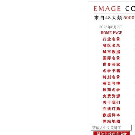
2026年8月7日
HOME PAGE
行 业 名 录
省 区 名 录
城 市 数 据
国 际 名 录
世 界 买 家
名 录 书 籍
特 别 名 录
黄 页 号 簿
展 商 名 录
免 费 资 源
关 于 我 们
在 线 订 购
数 据 样 本
网 站 地 图