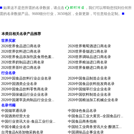
■
如果这不是您所需的名录数据，请点击
，我们可以帮助您找到任何所
■
需的名录数据产品。9680细分行业，3650地区，全新更新，可任意组合定制。
本类目相关名录产品推荐
世界买家
2026世界食品进口商名录
2026世界葡萄酒进口商名录
2026世界饮料进口商名录
2026世界香烟进口商名录
2026世界食品添加剂及食用色素...
2026世界调味品进口商名录
2026世界奶制品进口商名录
2026世界粮油进口商名录
2026世界茶叶进口商名录
2026世界食糖进口商名录
行业名录
2026中国食品饮料行业企业名录
2026中国食品制造企业名录
2026中国酒类企业名录
2026中国食品饮料批发商名录
2026中国食品饮料零售商名录
2026中国烟草行业企业名录
2026中国保健品行业企业名录
2026中国饮料制造企业名录
2026中国屠宰及肉制品行业企业...
2026中国粮油加工机械企业名录
名录书籍
中国烟草通讯录
中国绿色食品名录
中国酒类经营大全
中国食品工业大黄页--全国食品行...
中国行业资讯大全-食品工业行业...
中国食品商务指南
中国冷藏企业名录
中国轻工业商务资讯大全:酿酒工...
台湾食品&添加物采购名录
中国调味品企事业名录