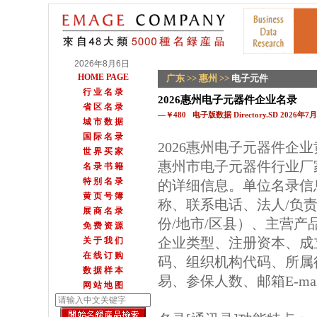
2026年8月6日
HOME PAGE
广东
>>
惠州
>>
电子元件
行 业 名 录
2026惠州电子元器件企业名录
省 区 名 录
—￥480 电子版数据 Directory.SD 2026年
城 市 数 据
国 际 名 录
2026惠州电子元器件企
世 界 买 家
惠州市电子元器件行业厂
名 录 书 籍
特 别 名 录
的详细信息。单位名录信
黄 页 号 簿
称、联系电话、法人/负
展 商 名 录
份/地市/区县）、主营
免 费 资 源
企业类型、注册资本、成
关 于 我 们
在 线 订 购
码、组织机构代码、所属
数 据 样 本
易、参保人数、邮箱E-m
网 站 地 图