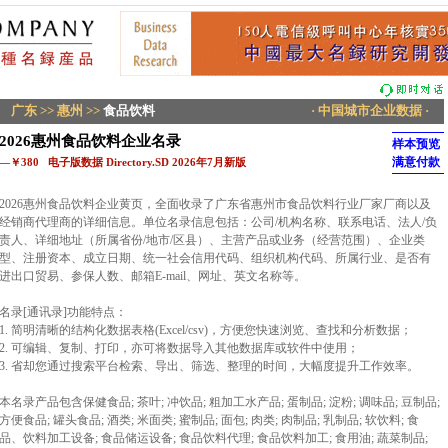
广东
>>
惠州
>>
食品饮料
· 中国城市企业数据 ·
2026惠州食品饮料企业名录
样本预览
满意付款
—￥380 电子版数据 Directory.SD 2026年7月新版
2026惠州食品饮料企业黄页，全面收录了广东省惠州市食品饮料行业厂家厂商以及
经销商代理商的详细信息。单位名录信息包括：公司/机构名称、联系电话、法人/负
责人、详细地址（所属省份/地市/区县）、主营产品或业务（经营范围）、企业类
型、注册资本、成立日期、统一社会信用代码、组织机构代码、所属行业、是否有
进出口贸易、参保人数、邮箱E-mail、网址、英文名称等。
名录[通讯录]功能特点：
1. 简明清晰的结构化数据表格(Excel/csv)，方便您快速浏览、查找和分析数据；
2. 可编辑、复制、打印，亦可将数据导入其他数据库或软件中使用；
3. 省却您通过搜索平台检索、导出、筛选、整理的时间，大幅度提升工作效率。
本名录产品包含保健食品; 茶叶; 冲饮品; 粗加工水产品; 蛋制品; 淀粉; 调味品; 豆制品;
方便食品; 罐头食品; 酒类; 米面类; 蜜制品; 面包; 肉类; 肉制品; 乳制品; 软饮料; 食
品、饮料加工设备; 食品储运设备; 食品饮料代理; 食品饮料加工; 食用油; 蔬菜制品;