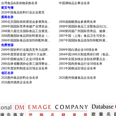
台湾食品&添加物采购名录
中国调味品企事业名录
黄页号簿
2026中国食品饮料行业企业黄页
展商名录
2009北京国际烘焙展览会参展商名...
2009成都糖酒会参展商名单
2009中国国际营养保健产业博览会...
2008中国国际食品工业暨食品出口(...
2008第六届北京国际食品工业展览...
2008第四届广州国际营养品、健康...
2008西雅国际食品和饮料展览会（...
2007中国（上海）食品卫生与安全...
2006中国国际食品添加剂和配料展...
2007中国国际食品添加剂和配料展...
免费资源
2009中国饮料行业最具竞争力品牌...
2009中国白酒企业100强名单
2006年度荣获首届“深圳十大金牌...
2004中国1000大制造商排行榜（食品...
2003中国粮油加工企业10强名单
2006年全国乡镇企业创名牌重点企...
2006吉林省酿酒协会第三届理事会...
2005中国肉类食品行业50强名单
2002年度饮料制造业百强企业名单
2011中国粮油百强企业名单
省区名录
2026惠州食品饮料企业名录
2026惠州保健食品企业名录
2026惠州酒类企业名录