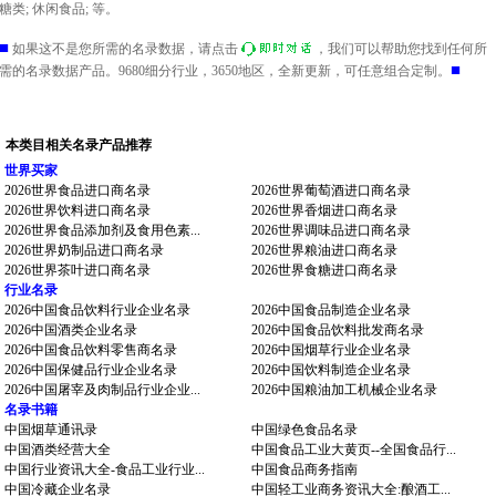
糖类; 休闲食品; 等。
■
如果这不是您所需的名录数据，请点击
，我们可以帮助您找到任何所
■
需的名录数据产品。9680细分行业，3650地区，全新更新，可任意组合定制。
本类目相关名录产品推荐
世界买家
2026世界食品进口商名录
2026世界葡萄酒进口商名录
2026世界饮料进口商名录
2026世界香烟进口商名录
2026世界食品添加剂及食用色素...
2026世界调味品进口商名录
2026世界奶制品进口商名录
2026世界粮油进口商名录
2026世界茶叶进口商名录
2026世界食糖进口商名录
行业名录
2026中国食品饮料行业企业名录
2026中国食品制造企业名录
2026中国酒类企业名录
2026中国食品饮料批发商名录
2026中国食品饮料零售商名录
2026中国烟草行业企业名录
2026中国保健品行业企业名录
2026中国饮料制造企业名录
2026中国屠宰及肉制品行业企业...
2026中国粮油加工机械企业名录
名录书籍
中国烟草通讯录
中国绿色食品名录
中国酒类经营大全
中国食品工业大黄页--全国食品行...
中国行业资讯大全-食品工业行业...
中国食品商务指南
中国冷藏企业名录
中国轻工业商务资讯大全:酿酒工...