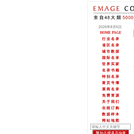
2026年8月6日
HOME PAGE
行 业 名 录
省 区 名 录
城 市 数 据
国 际 名 录
世 界 买 家
名 录 书 籍
特 别 名 录
黄 页 号 簿
展 商 名 录
免 费 资 源
关 于 我 们
在 线 订 购
数 据 样 本
网 站 地 图