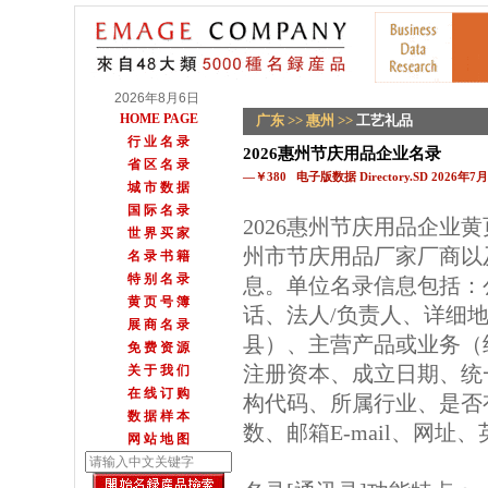
2026年8月6日
HOME PAGE
广东
>>
惠州
>>
工艺礼品
行 业 名 录
2026惠州节庆用品企业名录
省 区 名 录
—￥380 电子版数据 Directory.SD 2026年
城 市 数 据
国 际 名 录
2026惠州节庆用品企业
世 界 买 家
州市节庆用品厂家厂商以
名 录 书 籍
特 别 名 录
息。单位名录信息包括：
黄 页 号 簿
话、法人/负责人、详细地
展 商 名 录
县）、主营产品或业务（
免 费 资 源
注册资本、成立日期、统
关 于 我 们
在 线 订 购
构代码、所属行业、是否
数 据 样 本
数、邮箱E-mail、网址
网 站 地 图