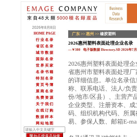
2026年8月8日
HOME PAGE
广东
>>
惠州
>>
橡胶塑料
行 业 名 录
2026惠州塑料表面处理企业名录
省 区 名 录
—￥380 电子版数据 Directory.SD 2026年
城 市 数 据
国 际 名 录
2026惠州塑料表面处理
世 界 买 家
省惠州市塑料表面处理厂
名 录 书 籍
特 别 名 录
的详细信息。单位名录信
黄 页 号 簿
称、联系电话、法人/负
展 商 名 录
份/地市/区县）、主营
免 费 资 源
企业类型、注册资本、成
关 于 我 们
在 线 订 购
码、组织机构代码、所属
数 据 样 本
易、参保人数、邮箱E-m
网 站 地 图