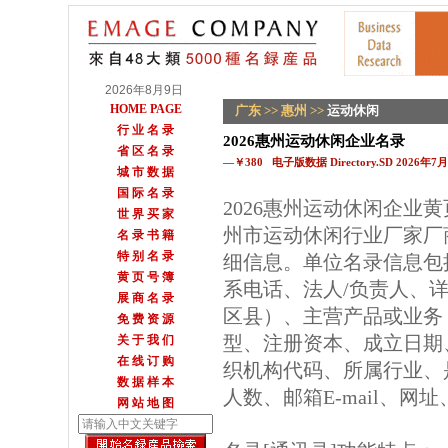
2026年8月9日
HOME PAGE
广东
>>
惠州
>>
运动休闲
行 业 名 录
2026惠州运动休闲企业名录
省 区 名 录
—￥380 电子版数据 Directory.SD 2026年
城 市 数 据
国 际 名 录
2026惠州运动休闲企业
世 界 买 家
州市运动休闲行业厂家厂
名 录 书 籍
特 别 名 录
细信息。单位名录信息包
黄 页 号 簿
系电话、法人/负责人、详
展 商 名 录
区县）、主营产品或业务
免 费 资 源
型、注册资本、成立日期
关 于 我 们
在 线 订 购
织机构代码、所属行业、
数 据 样 本
人数、邮箱E-mail、网
网 站 地 图