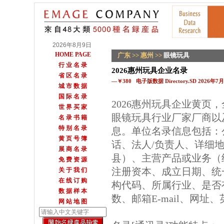
2026年8月9日
HOME PAGE
广东
>>
惠州
>>
眼镜玩具
行 业 名 录
2026惠州玩具企业名录
省 区 名 录
—￥380 电子版数据 Directory.SD 2026年
城 市 数 据
国 际 名 录
2026惠州玩具企业黄页
世 界 买 家
眼镜玩具行业厂家厂商以
名 录 书 籍
特 别 名 录
息。单位名录信息包括：
黄 页 号 簿
话、法人/负责人、详细地
展 商 名 录
县）、主营产品或业务（
免 费 资 源
注册资本、成立日期、统
关 于 我 们
在 线 订 购
构代码、所属行业、是否
数 据 样 本
数、邮箱E-mail、网址
网 站 地 图