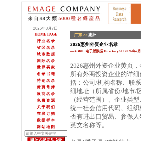
2026年8月7日
HOME PAGE
广东
>>
惠州
行 业 名 录
2026惠州外资企业名录
省 区 名 录
—￥380 电子版数据 Directory.SD 2026年
城 市 数 据
国 际 名 录
2026惠州外资企业黄页
世 界 买 家
所有外商投资企业的详细
名 录 书 籍
特 别 名 录
括：公司/机构名称、联
黄 页 号 簿
细地址（所属省份/地市
展 商 名 录
（经营范围）、企业类型
免 费 资 源
统一社会信用代码、组织
关 于 我 们
在 线 订 购
否有进出口贸易、参保人数
数 据 样 本
英文名称等。
网 站 地 图