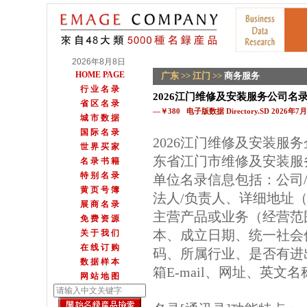
2026年8月8日
HOME PAGE
广东
>>
江门
>>
商务服务
行 业 名 录
2026江门维修及安装服务公司名
省 区 名 录
—￥380 电子版数据 Directory.SD 2026年
城 市 数 据
国 际 名 录
2026江门维修及安装服
世 界 买 家
东省江门市维修及安装服
名 录 书 籍
特 别 名 录
单位名录信息包括：公司
黄 页 号 簿
法人/负责人、详细地址（
展 商 名 录
主营产品或业务（经营范
免 费 资 源
本、成立日期、统一社会
关 于 我 们
在 线 订 购
码、所属行业、是否有进
数 据 样 本
箱E-mail、网址、英文
网 站 地 图