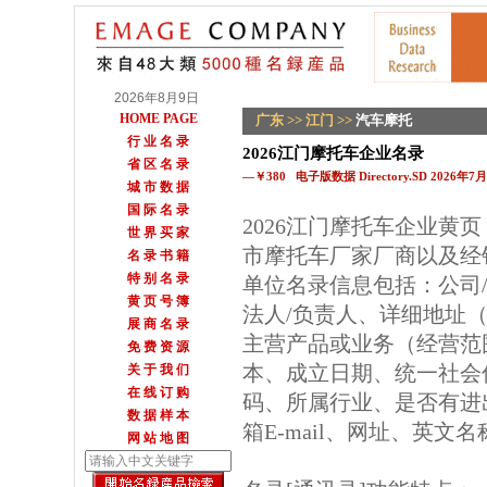
2026年8月9日
HOME PAGE
广东
>>
江门
>>
汽车摩托
行 业 名 录
2026江门摩托车企业名录
省 区 名 录
—￥380 电子版数据 Directory.SD 2026年
城 市 数 据
国 际 名 录
2026江门摩托车企业黄
世 界 买 家
市摩托车厂家厂商以及经
名 录 书 籍
特 别 名 录
单位名录信息包括：公司
黄 页 号 簿
法人/负责人、详细地址（
展 商 名 录
主营产品或业务（经营范
免 费 资 源
本、成立日期、统一社会
关 于 我 们
在 线 订 购
码、所属行业、是否有进
数 据 样 本
箱E-mail、网址、英文
网 站 地 图