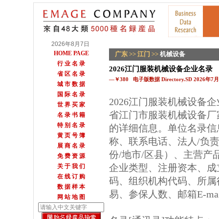
2026年8月7日
HOME PAGE
广东
>>
江门
>>
机械设备
行 业 名 录
2026江门服装机械设备企业名录
省 区 名 录
—￥380 电子版数据 Directory.SD 2026年
城 市 数 据
国 际 名 录
2026江门服装机械设备
世 界 买 家
省江门市服装机械设备厂
名 录 书 籍
特 别 名 录
的详细信息。单位名录信
黄 页 号 簿
称、联系电话、法人/负
展 商 名 录
份/地市/区县）、主营
免 费 资 源
企业类型、注册资本、成
关 于 我 们
在 线 订 购
码、组织机构代码、所属
数 据 样 本
易、参保人数、邮箱E-m
网 站 地 图