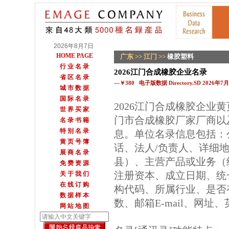
2026年8月7日
HOME PAGE
广东
>>
江门
>>
橡胶塑料
行 业 名 录
2026江门合成橡胶企业名录
省 区 名 录
—￥380 电子版数据 Directory.SD 2026年
城 市 数 据
国 际 名 录
2026江门合成橡胶企业
世 界 买 家
门市合成橡胶厂家厂商以
名 录 书 籍
特 别 名 录
息。单位名录信息包括：
黄 页 号 簿
话、法人/负责人、详细地
展 商 名 录
县）、主营产品或业务（
免 费 资 源
注册资本、成立日期、统
关 于 我 们
在 线 订 购
构代码、所属行业、是否
数 据 样 本
数、邮箱E-mail、网址
网 站 地 图