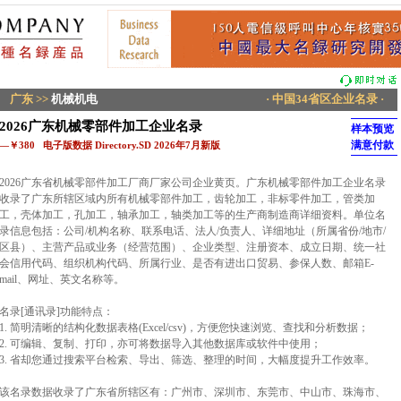
广东
>>
机械机电
· 中国34省区企业名录 ·
2026广东机械零部件加工企业名录
样本预览
满意付款
—￥380 电子版数据 Directory.SD 2026年7月新版
2026广东省机械零部件加工厂商厂家公司企业黄页。广东机械零部件加工企业名录
收录了广东所辖区域内所有机械零部件加工，齿轮加工，非标零件加工，管类加
工，壳体加工，孔加工，轴承加工，轴类加工等的生产商制造商详细资料。单位名
录信息包括：公司/机构名称、联系电话、法人/负责人、详细地址（所属省份/地市/
区县）、主营产品或业务（经营范围）、企业类型、注册资本、成立日期、统一社
会信用代码、组织机构代码、所属行业、是否有进出口贸易、参保人数、邮箱E-
mail、网址、英文名称等。
名录[通讯录]功能特点：
1. 简明清晰的结构化数据表格(Excel/csv)，方便您快速浏览、查找和分析数据；
2. 可编辑、复制、打印，亦可将数据导入其他数据库或软件中使用；
3. 省却您通过搜索平台检索、导出、筛选、整理的时间，大幅度提升工作效率。
该名录数据收录了广东省所辖区有：广州市、深圳市、东莞市、中山市、珠海市、