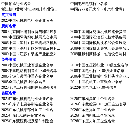
中国轴承行业名录
中国电线电缆行业名录
浙江机电黄页(浙江省机电行业资...
中国行业资讯大全（电气行业卷）
黄页号簿
2026中国机械机电行业企业黄页
展商名录
2009北京国际缝制设备与辅料展参...
2006中国国际纺织机械展览会参展...
2002中国国际纺织机械展览会参展...
2009中国国际石油石化技术装备展...
2006中国（深圳）国际机械及模具...
2006中国国际模具技术和设备展览...
2004中国（深圳）国际机械及模具...
2009中国国际机床展览会参展商名...
2009中国（江苏）装备产业配套对...
2009世界制药机械、包装设备与材...
免费资源
2008中国机械工业百强企业名单
2010中国变压器行业100强企业名单
2008中国电动机制造企业50强名单
2008中国电机行业100强企业名单
2006宁波市紧固件重点企业名单
2006中国工业机械行业排头兵企业...
2005全国机械行业协会名单
2011中国机械工业百强企业名单
2023全球工程机械制造商50强名单
2022中国电气工业100强名单
省区名录
2026广东机械机电行业企业名录
2026广东模具加工企业名录
2026广东节电设备制造企业名录
2026广东数控及CNC加工企业名录
2026广东机械零部件加工企业名...
2026广东激光加工企业名录
2026广东PLC制造企业名录
2026广东切削加工企业名录
2026广东液压机械及部件制造企...
2026广东压力加工企业名录