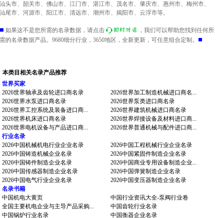
汕头市、韶关市、佛山市、江门市、湛江市、茂名市、肇庆市、惠州市、梅州市、
汕尾市、河源市、阳江市、清远市、潮州市、揭阳市、云浮市等。
■
如果这不是您所需的名录数据，请点击
，我们可以帮助您找到任何所
■
需的名录数据产品。9680细分行业，3650地区，全新更新，可任意组合定制。
本类目相关名录产品推荐
世界买家
2026世界轴承及齿轮进口商名录
2026世界加工制造机械进口商名...
2026世界水泵进口商名录
2026世界泵类进口商名录
2026世界工控系统及装备进口商...
2026世界建筑机械进口商名录
2026世界机床进口商名录
2026世界焊接设备及材料进口商...
2026世界电机设备与产品进口商...
2026世界普通机械与配件进口商...
行业名录
2026中国机械机电行业企业名录
2026中国工程机械行业企业名录
2026中国铸造机械企业名录
2026中国紧固件制造企业名录
2026中国铸件制造企业名录
2026中国商业专用设备制造企业...
2026中国传感器制造企业名录
2026中国弹簧制造企业名录
2026中国电气行业企业名录
2026中国变压器制造企业名录
名录书籍
中国机电大黄页
中国行业资讯大全-泵阀行业卷
全国主要机电企业与主导产品采购...
中国齿轮行业名录
中国锅炉行业名录
中国衡器企业名录