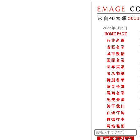
2026年8月6日
HOME PAGE
行 业 名 录
省 区 名 录
城 市 数 据
国 际 名 录
世 界 买 家
名 录 书 籍
特 别 名 录
黄 页 号 簿
展 商 名 录
免 费 资 源
关 于 我 们
在 线 订 购
数 据 样 本
网 站 地 图