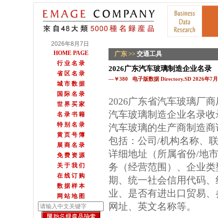
2026年8月7日
HOME PAGE
广东
>>
交通工具
行 业 名 录
2026广东汽车玻璃制造企业名录
省 区 名 录
—￥380 电子版数据 Directory.SD 2026年
城 市 数 据
国 际 名 录
2026广东省汽车玻璃厂
世 界 买 家
汽车玻璃制造企业名录收
名 录 书 籍
特 别 名 录
汽车玻璃的生产商制造商
黄 页 号 簿
包括：公司/机构名称、
展 商 名 录
详细地址（所属省份/地
免 费 资 源
务（经营范围）、企业类
关 于 我 们
在 线 订 购
期、统一社会信用代码、
数 据 样 本
业、是否有进出口贸易、参
网 站 地 图
网址、英文名称等。