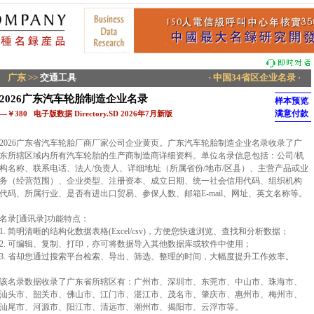
广东
>>
交通工具
· 中国34省区企业名录 ·
2026广东汽车轮胎制造企业名录
样本预览
满意付款
—￥380 电子版数据 Directory.SD 2026年7月新版
2026广东省汽车轮胎厂商厂家公司企业黄页。广东汽车轮胎制造企业名录收录了广
东所辖区域内所有汽车轮胎的生产商制造商详细资料。单位名录信息包括：公司/机
构名称、联系电话、法人/负责人、详细地址（所属省份/地市/区县）、主营产品或业
务（经营范围）、企业类型、注册资本、成立日期、统一社会信用代码、组织机构
代码、所属行业、是否有进出口贸易、参保人数、邮箱E-mail、网址、英文名称等。
名录[通讯录]功能特点：
1. 简明清晰的结构化数据表格(Excel/csv)，方便您快速浏览、查找和分析数据；
2. 可编辑、复制、打印，亦可将数据导入其他数据库或软件中使用；
3. 省却您通过搜索平台检索、导出、筛选、整理的时间，大幅度提升工作效率。
该名录数据收录了广东省所辖区有：广州市、深圳市、东莞市、中山市、珠海市、
汕头市、韶关市、佛山市、江门市、湛江市、茂名市、肇庆市、惠州市、梅州市、
汕尾市、河源市、阳江市、清远市、潮州市、揭阳市、云浮市等。