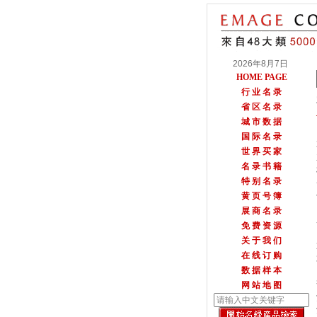
2026年8月7日
HOME PAGE
行 业 名 录
省 区 名 录
城 市 数 据
国 际 名 录
世 界 买 家
名 录 书 籍
特 别 名 录
黄 页 号 簿
展 商 名 录
免 费 资 源
关 于 我 们
在 线 订 购
数 据 样 本
网 站 地 图