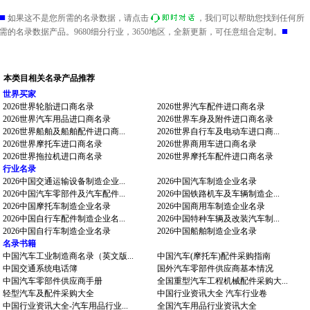
■
如果这不是您所需的名录数据，请点击
，我们可以帮助您找到任何所
■
需的名录数据产品。9680细分行业，3650地区，全新更新，可任意组合定制。
本类目相关名录产品推荐
世界买家
2026世界轮胎进口商名录
2026世界汽车配件进口商名录
2026世界汽车用品进口商名录
2026世界车身及附件进口商名录
2026世界船舶及船舶配件进口商...
2026世界自行车及电动车进口商...
2026世界摩托车进口商名录
2026世界商用车进口商名录
2026世界拖拉机进口商名录
2026世界摩托车配件进口商名录
行业名录
2026中国交通运输设备制造企业...
2026中国汽车制造企业名录
2026中国汽车零部件及汽车配件...
2026中国铁路机车及车辆制造企...
2026中国摩托车制造企业名录
2026中国商用车制造企业名录
2026中国自行车配件制造企业名...
2026中国特种车辆及改装汽车制...
2026中国自行车制造企业名录
2026中国船舶制造企业名录
名录书籍
中国汽车工业制造商名录（英文版...
中国汽车(摩托车)配件采购指南
中国交通系统电话簿
国外汽车零部件供应商基本情况
中国汽车零部件供应商手册
全国重型汽车工程机械配件采购大...
轻型汽车及配件采购大全
中国行业资讯大全 汽车行业卷
中国行业资讯大全-汽车用品行业...
全国汽车用品行业资讯大全