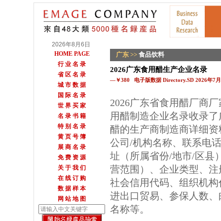
2026年8月6日
HOME PAGE
广东
>>
食品饮料
行 业 名 录
2026广东食用醋生产企业名录
省 区 名 录
—￥380 电子版数据 Directory.SD 2026年
城 市 数 据
国 际 名 录
2026广东省食用醋厂商
世 界 买 家
用醋制造企业名录收录了
名 录 书 籍
特 别 名 录
醋的生产商制造商详细资
黄 页 号 簿
公司/机构名称、联系电
展 商 名 录
址（所属省份/地市/区
免 费 资 源
营范围）、企业类型、注
关 于 我 们
在 线 订 购
社会信用代码、组织机构
数 据 样 本
进出口贸易、参保人数、邮
网 站 地 图
名称等。