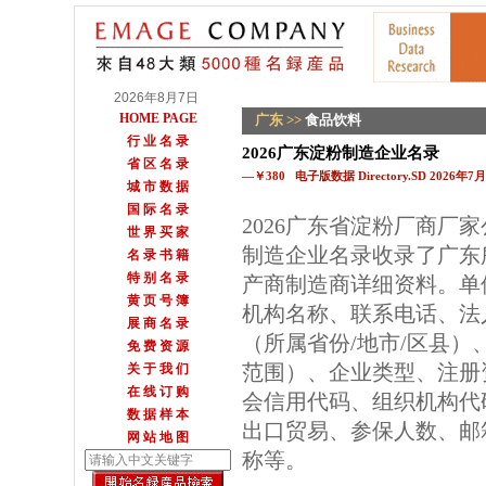
2026年8月7日
HOME PAGE
广东
>>
食品饮料
行 业 名 录
2026广东淀粉制造企业名录
省 区 名 录
—￥380 电子版数据 Directory.SD 2026年
城 市 数 据
国 际 名 录
2026广东省淀粉厂商厂
世 界 买 家
制造企业名录收录了广东
名 录 书 籍
特 别 名 录
产商制造商详细资料。单
黄 页 号 簿
机构名称、联系电话、法
展 商 名 录
（所属省份/地市/区县
免 费 资 源
范围）、企业类型、注册
关 于 我 们
在 线 订 购
会信用代码、组织机构代
数 据 样 本
出口贸易、参保人数、邮箱
网 站 地 图
称等。