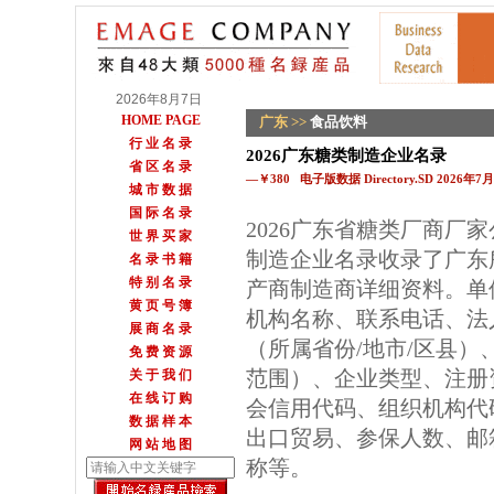
2026年8月7日
HOME PAGE
广东
>>
食品饮料
行 业 名 录
2026广东糖类制造企业名录
省 区 名 录
—￥380 电子版数据 Directory.SD 2026年
城 市 数 据
国 际 名 录
2026广东省糖类厂商厂
世 界 买 家
制造企业名录收录了广东
名 录 书 籍
特 别 名 录
产商制造商详细资料。单
黄 页 号 簿
机构名称、联系电话、法
展 商 名 录
（所属省份/地市/区县
免 费 资 源
范围）、企业类型、注册
关 于 我 们
在 线 订 购
会信用代码、组织机构代
数 据 样 本
出口贸易、参保人数、邮箱
网 站 地 图
称等。