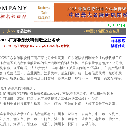
广东
>>
食品饮料
· 中国34省区企业名录 ·
2026广东碳酸饮料制造企业名录
样本预览
满意付款
—￥380 电子版数据 Directory.SD 2026年7月新版
2026广东省碳酸饮料厂商厂家公司企业黄页。广东碳酸饮料制造企业名录收录了广
东所辖区域内所有碳酸饮料的生产商制造商详细资料。单位名录信息包括：公司/机
构名称、联系电话、法人/负责人、详细地址（所属省份/地市/区县）、主营产品或业
务（经营范围）、企业类型、注册资本、成立日期、统一社会信用代码、组织机构
代码、所属行业、是否有进出口贸易、参保人数、邮箱E-mail、网址、英文名称等。
名录[通讯录]功能特点：
1. 简明清晰的结构化数据表格(Excel/csv)，方便您快速浏览、查找和分析数据；
2. 可编辑、复制、打印，亦可将数据导入其他数据库或软件中使用；
3. 省却您通过搜索平台检索、导出、筛选、整理的时间，大幅度提升工作效率。
该名录数据收录了广东省所辖区有：广州市、深圳市、东莞市、中山市、珠海市、
汕头市、韶关市、佛山市、江门市、湛江市、茂名市、肇庆市、惠州市、梅州市、
汕尾市、河源市、阳江市、清远市、潮州市、揭阳市、云浮市等。