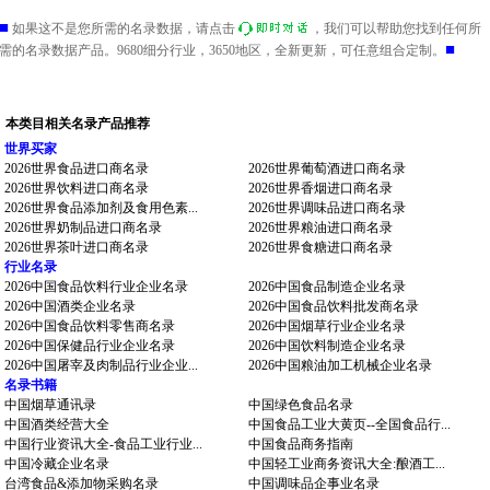
■
如果这不是您所需的名录数据，请点击
，我们可以帮助您找到任何所
■
需的名录数据产品。9680细分行业，3650地区，全新更新，可任意组合定制。
本类目相关名录产品推荐
世界买家
2026世界食品进口商名录
2026世界葡萄酒进口商名录
2026世界饮料进口商名录
2026世界香烟进口商名录
2026世界食品添加剂及食用色素...
2026世界调味品进口商名录
2026世界奶制品进口商名录
2026世界粮油进口商名录
2026世界茶叶进口商名录
2026世界食糖进口商名录
行业名录
2026中国食品饮料行业企业名录
2026中国食品制造企业名录
2026中国酒类企业名录
2026中国食品饮料批发商名录
2026中国食品饮料零售商名录
2026中国烟草行业企业名录
2026中国保健品行业企业名录
2026中国饮料制造企业名录
2026中国屠宰及肉制品行业企业...
2026中国粮油加工机械企业名录
名录书籍
中国烟草通讯录
中国绿色食品名录
中国酒类经营大全
中国食品工业大黄页--全国食品行...
中国行业资讯大全-食品工业行业...
中国食品商务指南
中国冷藏企业名录
中国轻工业商务资讯大全:酿酒工...
台湾食品&添加物采购名录
中国调味品企事业名录