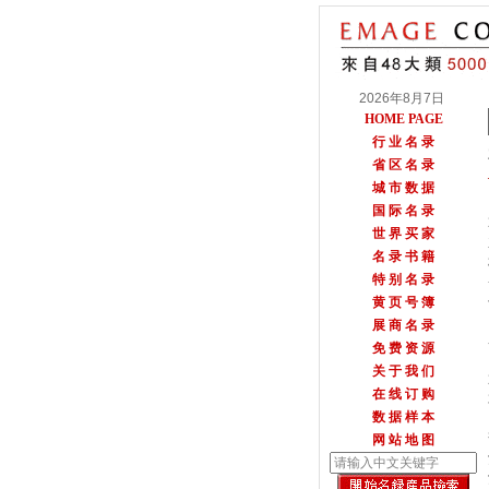
2026年8月7日
HOME PAGE
行 业 名 录
省 区 名 录
城 市 数 据
国 际 名 录
世 界 买 家
名 录 书 籍
特 别 名 录
黄 页 号 簿
展 商 名 录
免 费 资 源
关 于 我 们
在 线 订 购
数 据 样 本
网 站 地 图