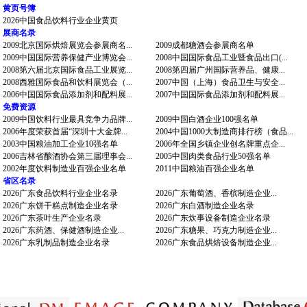
黄页号簿
2026中国食品饮料行业企业黄页
展商名录
2009北京国际烘焙展览会参展商名...
2009成都糖酒会参展商名单
2009中国国际营养保健产业博览会...
2008中国国际食品工业暨食品出口(...
2008第六届北京国际食品工业展览...
2008第四届广州国际营养品、健康...
2008西雅国际食品和饮料展览会（...
2007中国（上海）食品卫生与安全...
2006中国国际食品添加剂和配料展...
2007中国国际食品添加剂和配料展...
免费资源
2009中国饮料行业最具竞争力品牌...
2009中国白酒企业100强名单
2006年度荣获首届“深圳十大金牌...
2004中国1000大制造商排行榜（食品...
2003中国粮油加工企业10强名单
2006年全国乡镇企业创名牌重点企...
2006吉林省酿酒协会第三届理事会...
2005中国肉类食品行业50强名单
2002年度饮料制造业百强企业名单
2011中国粮油百强企业名单
省区名录
2026广东食品饮料行业企业名录
2026广东葡萄酒、香槟制造企业...
2026广东饼干糕点制造企业名录
2026广东白酒制造企业名录
2026广东茶叶生产企业名录
2026广东炊事设备制造企业名录
2026广东药酒、保健酒制造企业...
2026广东糖果、巧克力制造企业...
2026广东乳制品制造企业名录
2026广东食品烘焙设备制造企业...