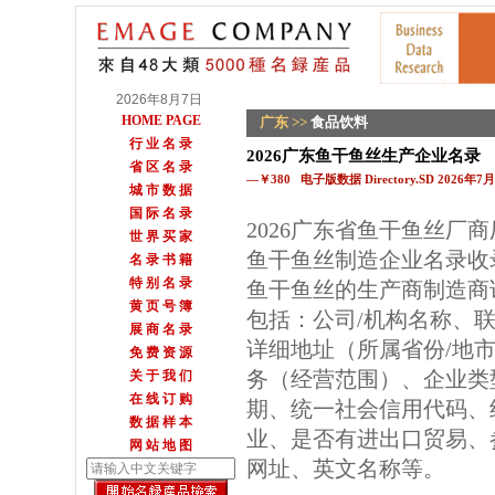
2026年8月7日
HOME PAGE
广东
>>
食品饮料
行 业 名 录
2026广东鱼干鱼丝生产企业名录
省 区 名 录
—￥380 电子版数据 Directory.SD 2026年
城 市 数 据
国 际 名 录
2026广东省鱼干鱼丝厂
世 界 买 家
鱼干鱼丝制造企业名录收
名 录 书 籍
特 别 名 录
鱼干鱼丝的生产商制造商
黄 页 号 簿
包括：公司/机构名称、
展 商 名 录
详细地址（所属省份/地
免 费 资 源
务（经营范围）、企业类
关 于 我 们
在 线 订 购
期、统一社会信用代码、
数 据 样 本
业、是否有进出口贸易、参
网 站 地 图
网址、英文名称等。