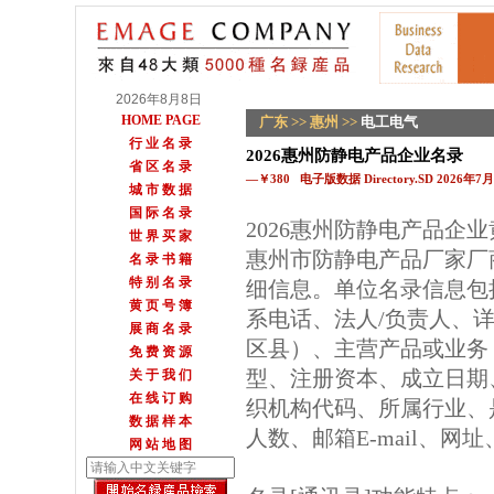
2026年8月8日
HOME PAGE
广东
>>
惠州
>>
电工电气
行 业 名 录
2026惠州防静电产品企业名录
省 区 名 录
—￥380 电子版数据 Directory.SD 2026年
城 市 数 据
国 际 名 录
2026惠州防静电产品企
世 界 买 家
惠州市防静电产品厂家厂
名 录 书 籍
特 别 名 录
细信息。单位名录信息包
黄 页 号 簿
系电话、法人/负责人、详
展 商 名 录
区县）、主营产品或业务
免 费 资 源
型、注册资本、成立日期
关 于 我 们
在 线 订 购
织机构代码、所属行业、
数 据 样 本
人数、邮箱E-mail、网
网 站 地 图