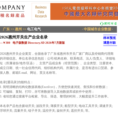
广东
>>
惠州
>>
电工电气
· 中国城市企业数据 ·
2026惠州开关生产企业名录
样本预览
满意付款
—￥380 电子版数据 Directory.SD 2026年7月新版
2026惠州开关企业黄页，全面收录了广东省惠州市开关厂家厂商以及经销商代理商
的详细信息。单位名录信息包括：公司/机构名称、联系电话、法人/负责人、详细地
址（所属省份/地市/区县）、主营产品或业务（经营范围）、企业类型、注册资本、
成立日期、统一社会信用代码、组织机构代码、所属行业、是否有进出口贸易、参
保人数、邮箱E-mail、网址、英文名称等。
名录[通讯录]功能特点：
1. 简明清晰的结构化数据表格(Excel/csv)，方便您快速浏览、查找和分析数据；
2. 可编辑、复制、打印，亦可将数据导入其他数据库或软件中使用；
3. 省却您通过搜索平台检索、导出、筛选、整理的时间，大幅度提升工作效率。
本名录产品包含拨动开关; 波段开关; 薄膜开关; 船型开关; 电动工具开关; 调速开关;
浮球开关; 流量开关; 钮子开关; 温控开关; 旋转开关; 遥控开关; 等。