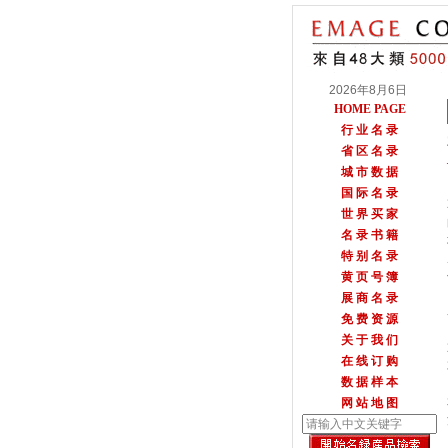
2026年8月6日
HOME PAGE
行 业 名 录
省 区 名 录
城 市 数 据
国 际 名 录
世 界 买 家
名 录 书 籍
特 别 名 录
黄 页 号 簿
展 商 名 录
免 费 资 源
关 于 我 们
在 线 订 购
数 据 样 本
网 站 地 图