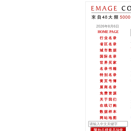
2026年8月6日
HOME PAGE
行 业 名 录
省 区 名 录
城 市 数 据
国 际 名 录
世 界 买 家
名 录 书 籍
特 别 名 录
黄 页 号 簿
展 商 名 录
免 费 资 源
关 于 我 们
在 线 订 购
数 据 样 本
网 站 地 图