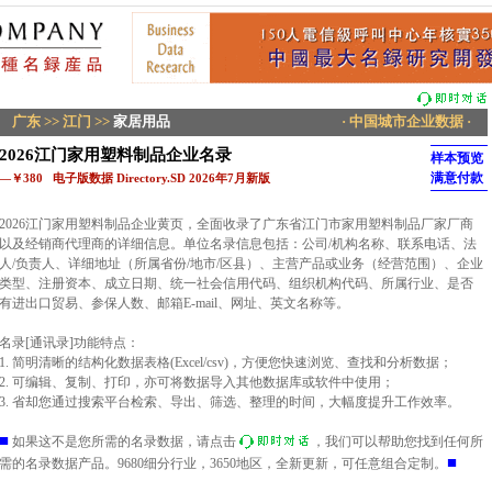
广东
>>
江门
>>
家居用品
· 中国城市企业数据 ·
2026江门家用塑料制品企业名录
样本预览
满意付款
—￥380 电子版数据 Directory.SD 2026年7月新版
2026江门家用塑料制品企业黄页，全面收录了广东省江门市家用塑料制品厂家厂商
以及经销商代理商的详细信息。单位名录信息包括：公司/机构名称、联系电话、法
人/负责人、详细地址（所属省份/地市/区县）、主营产品或业务（经营范围）、企业
类型、注册资本、成立日期、统一社会信用代码、组织机构代码、所属行业、是否
有进出口贸易、参保人数、邮箱E-mail、网址、英文名称等。
名录[通讯录]功能特点：
1. 简明清晰的结构化数据表格(Excel/csv)，方便您快速浏览、查找和分析数据；
2. 可编辑、复制、打印，亦可将数据导入其他数据库或软件中使用；
3. 省却您通过搜索平台检索、导出、筛选、整理的时间，大幅度提升工作效率。
■
如果这不是您所需的名录数据，请点击
，我们可以帮助您找到任何所
■
需的名录数据产品。9680细分行业，3650地区，全新更新，可任意组合定制。