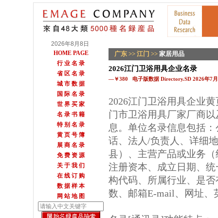
2026年8月8日
HOME PAGE
广东
>>
江门
>>
家居用品
行 业 名 录
2026江门卫浴用具企业名录
省 区 名 录
—￥380 电子版数据 Directory.SD 2026年
城 市 数 据
国 际 名 录
2026江门卫浴用具企业
世 界 买 家
门市卫浴用具厂家厂商以
名 录 书 籍
特 别 名 录
息。单位名录信息包括：
黄 页 号 簿
话、法人/负责人、详细地
展 商 名 录
县）、主营产品或业务（
免 费 资 源
注册资本、成立日期、统
关 于 我 们
在 线 订 购
构代码、所属行业、是否
数 据 样 本
数、邮箱E-mail、网址
网 站 地 图