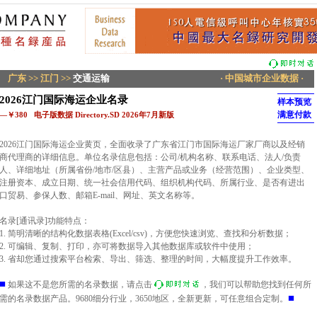
广东
>>
江门
>>
交通运输
· 中国城市企业数据 ·
2026江门国际海运企业名录
样本预览
满意付款
—￥380 电子版数据 Directory.SD 2026年7月新版
2026江门国际海运企业黄页，全面收录了广东省江门市国际海运厂家厂商以及经销
商代理商的详细信息。单位名录信息包括：公司/机构名称、联系电话、法人/负责
人、详细地址（所属省份/地市/区县）、主营产品或业务（经营范围）、企业类型、
注册资本、成立日期、统一社会信用代码、组织机构代码、所属行业、是否有进出
口贸易、参保人数、邮箱E-mail、网址、英文名称等。
名录[通讯录]功能特点：
1. 简明清晰的结构化数据表格(Excel/csv)，方便您快速浏览、查找和分析数据；
2. 可编辑、复制、打印，亦可将数据导入其他数据库或软件中使用；
3. 省却您通过搜索平台检索、导出、筛选、整理的时间，大幅度提升工作效率。
■
如果这不是您所需的名录数据，请点击
，我们可以帮助您找到任何所
■
需的名录数据产品。9680细分行业，3650地区，全新更新，可任意组合定制。