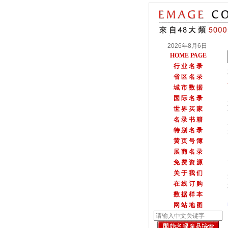
2026年8月6日
HOME PAGE
行 业 名 录
省 区 名 录
城 市 数 据
国 际 名 录
世 界 买 家
名 录 书 籍
特 别 名 录
黄 页 号 簿
展 商 名 录
免 费 资 源
关 于 我 们
在 线 订 购
数 据 样 本
网 站 地 图