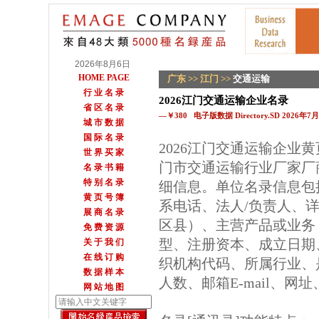
2026年8月6日
HOME PAGE
广东
>>
江门
>>
交通运输
行 业 名 录
2026江门交通运输企业名录
省 区 名 录
—￥380 电子版数据 Directory.SD 2026年
城 市 数 据
国 际 名 录
2026江门交通运输企业
世 界 买 家
门市交通运输行业厂家厂
名 录 书 籍
特 别 名 录
细信息。单位名录信息包
黄 页 号 簿
系电话、法人/负责人、详
展 商 名 录
区县）、主营产品或业务
免 费 资 源
型、注册资本、成立日期
关 于 我 们
在 线 订 购
织机构代码、所属行业、
数 据 样 本
人数、邮箱E-mail、网
网 站 地 图