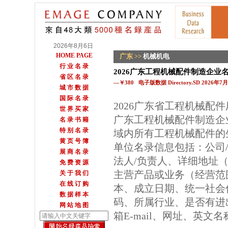
2026年8月6日
HOME PAGE
广东
>>
机械机电
行 业 名 录
2026广东工程机械配件制造企业
省 区 名 录
—￥380 电子版数据 Directory.SD 2026年
城 市 数 据
国 际 名 录
2026广东省工程机械配
世 界 买 家
广东工程机械配件制造企
名 录 书 籍
特 别 名 录
域内所有工程机械配件的
黄 页 号 簿
单位名录信息包括：公司
展 商 名 录
法人/负责人、详细地址（
免 费 资 源
主营产品或业务（经营范
关 于 我 们
在 线 订 购
本、成立日期、统一社会
数 据 样 本
码、所属行业、是否有进
网 站 地 图
箱E-mail、网址、英文