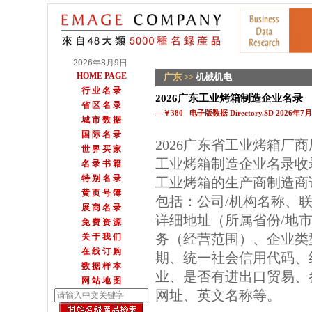
2026年8月9日
HOME PAGE
广东
>>
机械机电
行 业 名 录
2026广东工业烤箱制造企业名录
省 区 名 录
—￥380 电子版数据 Directory.SD 2026年
城 市 数 据
国 际 名 录
2026广东省工业烤箱厂
世 界 买 家
工业烤箱制造企业名录收
名 录 书 籍
特 别 名 录
工业烤箱的生产商制造商
黄 页 号 簿
包括：公司/机构名称、
展 商 名 录
详细地址（所属省份/地
免 费 资 源
务（经营范围）、企业类
关 于 我 们
在 线 订 购
期、统一社会信用代码、
数 据 样 本
业、是否有进出口贸易、参
网 站 地 图
网址、英文名称等。