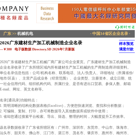
广东
>>
机械机电
· 中国34省区企业名录 ·
2026广东建材生产加工机械制造企业名录
样本预览
满意付款
—￥380 电子版数据 Directory.SD 2026年7月新版
2026广东省建材生产加工机械厂商厂家公司企业黄页。广东建材生产加工机械制造
企业名录收录了广东所辖区域内所有建材生产加工机械的生产商制造商详细资料。
单位名录信息包括：公司/机构名称、联系电话、法人/负责人、详细地址（所属省份/
地市/区县）、主营产品或业务（经营范围）、企业类型、注册资本、成立日期、统
一社会信用代码、组织机构代码、所属行业、是否有进出口贸易、参保人数、邮箱
E-mail、网址、英文名称等。
名录[通讯录]功能特点：
1. 简明清晰的结构化数据表格(Excel/csv)，方便您快速浏览、查找和分析数据；
2. 可编辑、复制、打印，亦可将数据导入其他数据库或软件中使用；
3. 省却您通过搜索平台检索、导出、筛选、整理的时间，大幅度提升工作效率。
该名录数据收录了广东省所辖区有：广州市、深圳市、东莞市、中山市、珠海市、
汕头市、韶关市、佛山市、江门市、湛江市、茂名市、肇庆市、惠州市、梅州市、