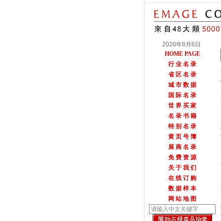
2026年8月6日
HOME PAGE
行 业 名 录
省 区 名 录
城 市 数 据
国 际 名 录
世 界 买 家
名 录 书 籍
特 别 名 录
黄 页 号 簿
展 商 名 录
免 费 资 源
关 于 我 们
在 线 订 购
数 据 样 本
网 站 地 图