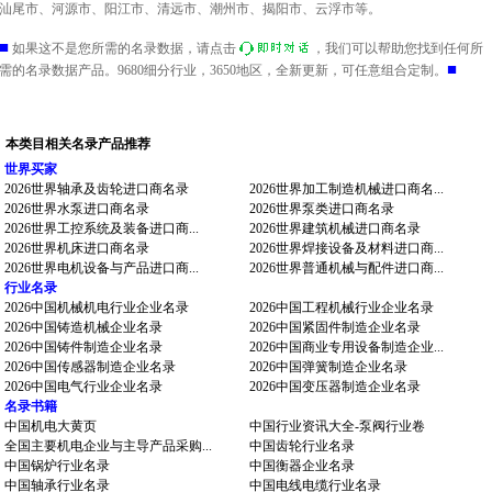
汕尾市、河源市、阳江市、清远市、潮州市、揭阳市、云浮市等。
■
如果这不是您所需的名录数据，请点击
，我们可以帮助您找到任何所
■
需的名录数据产品。9680细分行业，3650地区，全新更新，可任意组合定制。
本类目相关名录产品推荐
世界买家
2026世界轴承及齿轮进口商名录
2026世界加工制造机械进口商名...
2026世界水泵进口商名录
2026世界泵类进口商名录
2026世界工控系统及装备进口商...
2026世界建筑机械进口商名录
2026世界机床进口商名录
2026世界焊接设备及材料进口商...
2026世界电机设备与产品进口商...
2026世界普通机械与配件进口商...
行业名录
2026中国机械机电行业企业名录
2026中国工程机械行业企业名录
2026中国铸造机械企业名录
2026中国紧固件制造企业名录
2026中国铸件制造企业名录
2026中国商业专用设备制造企业...
2026中国传感器制造企业名录
2026中国弹簧制造企业名录
2026中国电气行业企业名录
2026中国变压器制造企业名录
名录书籍
中国机电大黄页
中国行业资讯大全-泵阀行业卷
全国主要机电企业与主导产品采购...
中国齿轮行业名录
中国锅炉行业名录
中国衡器企业名录
中国轴承行业名录
中国电线电缆行业名录