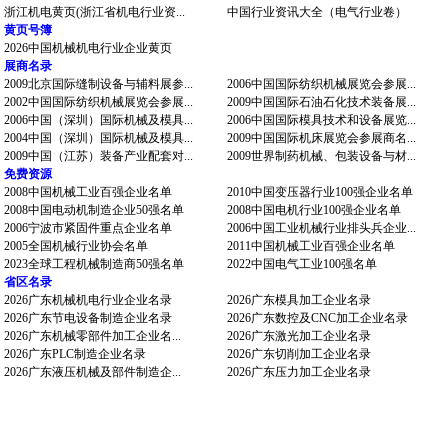
浙江机电黄页(浙江省机电行业资...
中国行业资讯大全（电气行业卷）
黄页号簿
2026中国机械机电行业企业黄页
展商名录
2009北京国际缝制设备与辅料展参...
2006中国国际纺织机械展览会参展...
2002中国国际纺织机械展览会参展...
2009中国国际石油石化技术装备展...
2006中国（深圳）国际机械及模具...
2006中国国际模具技术和设备展览...
2004中国（深圳）国际机械及模具...
2009中国国际机床展览会参展商名...
2009中国（江苏）装备产业配套对...
2009世界制药机械、包装设备与材...
免费资源
2008中国机械工业百强企业名单
2010中国变压器行业100强企业名单
2008中国电动机制造企业50强名单
2008中国电机行业100强企业名单
2006宁波市紧固件重点企业名单
2006中国工业机械行业排头兵企业...
2005全国机械行业协会名单
2011中国机械工业百强企业名单
2023全球工程机械制造商50强名单
2022中国电气工业100强名单
省区名录
2026广东机械机电行业企业名录
2026广东模具加工企业名录
2026广东节电设备制造企业名录
2026广东数控及CNC加工企业名录
2026广东机械零部件加工企业名...
2026广东激光加工企业名录
2026广东PLC制造企业名录
2026广东切削加工企业名录
2026广东液压机械及部件制造企...
2026广东压力加工企业名录