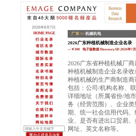
2026年8月7日
HOME PAGE
广东
>>
机械机电
行 业 名 录
2026广东种植机械制造企业名录
省 区 名 录
—￥380 电子版数据 Directory.SD 2026年
城 市 数 据
国 际 名 录
2026广东省种植机械厂
世 界 买 家
种植机械制造企业名录收
名 录 书 籍
特 别 名 录
种植机械的生产商制造商
黄 页 号 簿
包括：公司/机构名称、
展 商 名 录
详细地址（所属省份/地
免 费 资 源
务（经营范围）、企业类
关 于 我 们
在 线 订 购
期、统一社会信用代码、
数 据 样 本
业、是否有进出口贸易、参
网 站 地 图
网址、英文名称等。